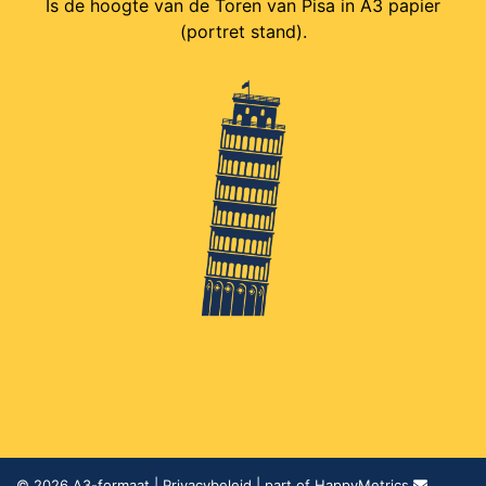
Is de hoogte van de Toren van Pisa in A3 papier
(portret stand).
© 2026
A3-formaat
|
Privacybeleid
| part of HappyMetrics