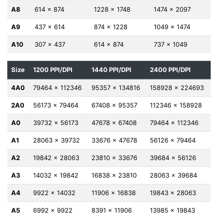
A8
614 x 874
1228 x 1748
1474 x 2097
A9
437 x 614
874 x 1228
1049 x 1474
A10
307 x 437
614 x 874
737 x 1049
Size
1200 PPI/DPI
1440 PPI/DPI
2400 PPI/DPI
4A0
79464 x 112346
95357 x 134816
158928 x 224693
2A0
56173 x 79464
67408 x 95357
112346 x 158928
A0
39732 x 56173
47678 x 67408
79464 x 112346
A1
28063 x 39732
33676 x 47678
56126 x 79464
A2
19842 x 28063
23810 x 33676
39684 x 56126
A3
14032 x 19842
16838 x 23810
28063 x 39684
A4
9922 x 14032
11906 x 16838
19843 x 28063
A5
6992 x 9922
8391 x 11906
13985 x 19843