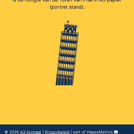
(portret stand).
© 2026
A3-formaat
|
Privacybeleid
| part of HappyMetrics