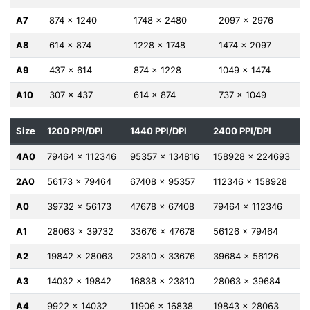
A7
874 x 1240
1748 x 2480
2097 x 2976
A8
614 x 874
1228 x 1748
1474 x 2097
A9
437 x 614
874 x 1228
1049 x 1474
A10
307 x 437
614 x 874
737 x 1049
Size
1200 PPI/DPI
1440 PPI/DPI
2400 PPI/DPI
4A0
79464 x 112346
95357 x 134816
158928 x 224693
2A0
56173 x 79464
67408 x 95357
112346 x 158928
A0
39732 x 56173
47678 x 67408
79464 x 112346
A1
28063 x 39732
33676 x 47678
56126 x 79464
A2
19842 x 28063
23810 x 33676
39684 x 56126
A3
14032 x 19842
16838 x 23810
28063 x 39684
A4
9922 x 14032
11906 x 16838
19843 x 28063